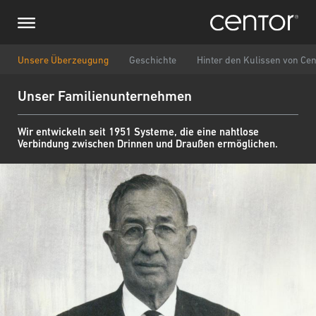
Direkt
Stellen Sie eine Anfrage
Zentraleuropa
zum
Inhalt
Vor-/ Nachname
DACH und BeNeLux
Unsere Überzeugung
Geschichte
Hinter den Kulissen von Cen
Unser Familienunternehmen
Nordamerika
Telefonnummer
Wir entwickeln seit 1951 Systeme, die eine nahtlose
Verbindung zwischen Drinnen und Draußen ermöglichen.
Email
Land
Postleitzahl
Sie sind