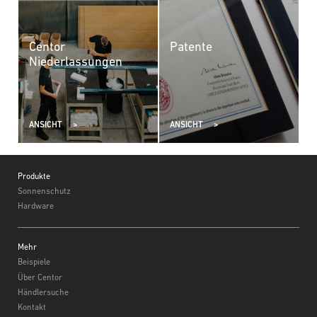
e
Centor
Patente
Niederlassungen
ANSICHT
ANSICHT
A
Footer
Produkte
Sonnenschutz
Hardware
Mehr
Beispiele
Über Centor
Händlersuche
Kontakt