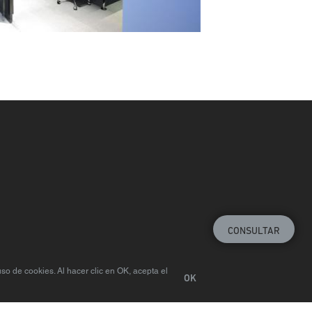
CONSULTAR
so de cookies. Al hacer clic en OK, acepta el
OK
Elija la región
© Centor 2020