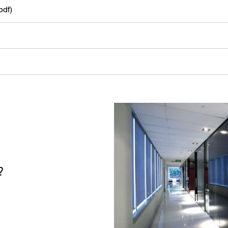
miento para la protección de datos
pdf)
pto que mis datos personales en los campos del formulario anterior sean enviados
cesionario Centor más cercano o a un empleado responsable de Centor que se p
tacto conmigo a efectos de mi consulta.
uso de sus datos personales cumplirá con todas las directrices de protección de dat
?