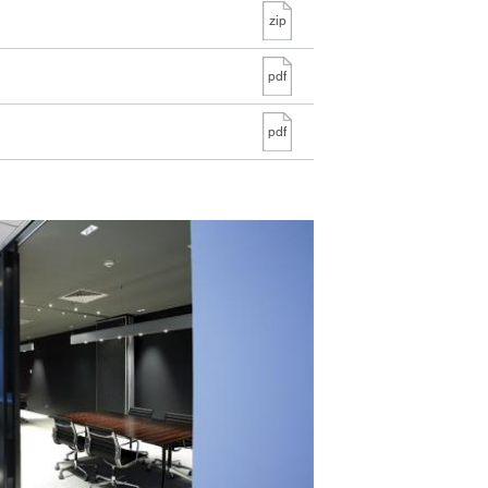
zip
 al
ondrá en
pdf
os.
pdf