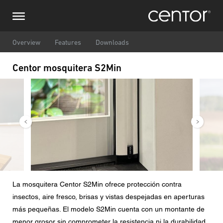
Pasar
Consulta
Europa Central
al
contenido
principal
Nombre
DACH y BeNeLux
Overview
Features
Downloads
Centor mosquitera S2Min
América del Norte
Número de teléfono
Imagen
Image
Correo electrónico
País
Código postal
La mosquitera Centor S2Min ofrece protección contra
insectos, aire fresco, brisas y vistas despejadas en aperturas
Usted es
más pequeñas. El modelo S2Min cuenta con un montante de
menor grosor sin comprometer la resistencia ni la durabilidad.