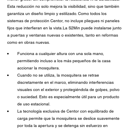
Mensaje
Esta reducción no solo mejora la visibilidad, sino que también
garantiza un diseño limpio y estilizado. Como todos los
sistemas de protección Centor, no incluye pliegues ni paneles
fijos que interfieran en la vista.La S2Min puede instalarse junto
a puertas y ventanas nuevas o existentes, tanto en reformas
CAPTCHA
como en obras nuevas.
Funciona a cualquier altura con una sola mano,
permitiendo incluso a los más pequeños de la casa
Esta pregunta es para comprobar si usted es un visitante
accionar la mosquitera.
humano y prevenir envíos de spam automatizado.
Cuando no se utiliza, la mosquitera se retrae
discretamente en el marco, eliminando interferencias
Consentimiento para la protección de datos
visuales con el exterior y protegiéndola de golpes, polvo
Acepto que mis datos personales en los campos del
o suciedad. Esto es especialmente útil para un producto
formulario anterior sean enviados al concesionario
Centor más cercano o a un empleado responsable de
de uso estacional.
Centor que se pondrá en contacto conmigo a efectos de
mi consulta.
La tecnología exclusiva de Centor con equilibrado de
carga permite que la mosquitera se deslice suavemente
El uso de sus datos personales cumplirá con todas las
directrices de protección de datos.
por toda la apertura y se detenga sin esfuerzo en