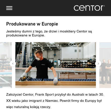
Przejdź
Prześlij zapytanie
Centralna Europa
do
treści
Imię i nazwisko
DACH i BeNeLux
Produkowane w Europie
Jesteśmy dumni z tego, że drzwi i moskitiery Centor są
Ameryka Północna
Numer telefonu
produkowane w Europie.
Obraz
Obraz
Email
Kraj
Kod pocztowy
Założyciel Centor, Frank Sport przybył do Australii w latach 30.
Jestem
XX wieku jako imigrant z Niemiec. Powrót firmy do Europy był
więc naturalną koleją rzeczy.