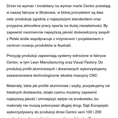
Wiadomość
Drzwi na wymiar i moskitiery na wymiar marki Centor powstają
w naszej fabryce w Strykowie, w której priorytetem są dwa
cele: produkcja zgodnie z najwyższymi standardami oraz
przyjazna atmosfera pracy oparta na dużej niezależności. By
zapewnić niezmiennie najwyższą jakość doświadczony zespół
CAPTCHA
z Polski ściśle współpracuje z inżynierami i projektantami z
centrum rozwoju produktów w Australii.
Precyzję produkcji zapewniają systemy wdrożone w fabryce
To pytanie sprawdza czy jesteś człowiekiem i zapobiega
Centor, w tym Lean Manufacturing oraz Visual Factory. Do
wysyłaniu spamu.
produkcji profili aluminiowych i drewnianych wykorzystujemy
zaawansowane technologicznie włoskie maszyny CNC.
Zgoda na przetwarzanie danych osobowych
Zgadzam się na przekazanie podanych przeze mnie w
Materiały, takie jak profile aluminiowe i szyby, pozyskujemy od
formularzu danych osobowych najbliższemu Dealerowi
lokalnych dostawców, dzięki czemu możemy zapewnić
Centor lub właściwemu pracownikowi Centor, który
skontaktuje się ze mną w celach związanych z
najwyższą jakość i zmniejszyć wpływ na środowisko, bo
zapytaniem.
materiały nie muszą pokonywać długiej drogi. Dąb Europejski
Przetwarzanie Państwa danych osobowych odbywa się
wykorzystywany do produkcji drzwi Centor serii 100 i 200
zgodnie z obowiązującym prawem ochrony danych.