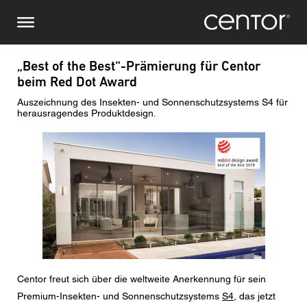
Direkt
Stellen Sie eine Anfrage
Zentraleuropa
zum
Inhalt
Vor-/ Nachname
DACH und BeNeLux
„Best of the Best“-Prämierung für Centor
beim Red Dot Award
Nordamerika
Telefonnummer
Auszeichnung des Insekten- und Sonnenschutzsystems S4 für
herausragendes Produktdesign.
Bild
Email
Land
Postleitzahl
Sie sind
Centor freut sich über die weltweite Anerkennung für sein
Premium-Insekten- und Sonnenschutzsystems
S4
, das jetzt