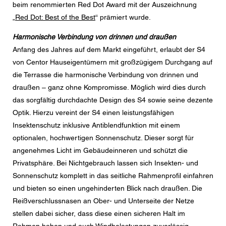
beim renommierten Red Dot Award mit der Auszeichnung
Nachricht
„
Red Dot: Best of the Best
“ prämiert wurde.
Harmonische Verbindung von drinnen und draußen
Anfang des Jahres auf dem Markt eingeführt, erlaubt der S4
von Centor Hauseigentümern mit großzügigem Durchgang auf
CAPTCHA
die Terrasse die harmonische Verbindung von drinnen und
draußen – ganz ohne Kompromisse. Möglich wird dies durch
das sorgfältig durchdachte Design des S4 sowie seine dezente
Optik. Hierzu vereint der S4 einen leistungsfähigen
Diese Sicherheitsfrage überprüft, ob Sie ein menschlicher
Besucher sind und verhindert automatisches Spamming.
Insektenschutz inklusive Antiblendfunktion mit einem
optionalen, hochwertigen Sonnenschutz. Dieser sorgt für
Datenschutzerklärung
angenehmes Licht im Gebäudeinneren und schützt die
Ich stimme der Weiterleitung meiner personenbezogenen
Privatsphäre. Bei Nichtgebrauch lassen sich Insekten- und
Daten in den obigen Formularfeldern an den
Sonnenschutz komplett in das seitliche Rahmenprofil einfahren
nächstgelegenen Centor Händler oder an einen
zuständigen Centor Mitarbeiter zu, welcher mich in
und bieten so einen ungehinderten Blick nach draußen. Die
Bezug auf das Anliegen meiner Anfrage kontaktieren
Reißverschlussnasen an Ober- und Unterseite der Netze
wird.
stellen dabei sicher, dass diese einen sicheren Halt im
Die Nutzung Ihrer personenbezogenen Daten entspricht