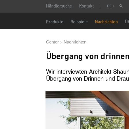
Direkt
Header
Stel
Händlersuche
Kontakt
DE
zum
menu
Inhalt
Vor-/ Na
Main
Produkte
Beispiele
Nachrichten
Ü
navigation
Telefon
Pfadnavigation
Centor
Nachrichten
Übergang von drinnen
Email
Wir interviewten Architekt Sha
Übergang von Drinnen und Drau
Land
Bild
Postleitz