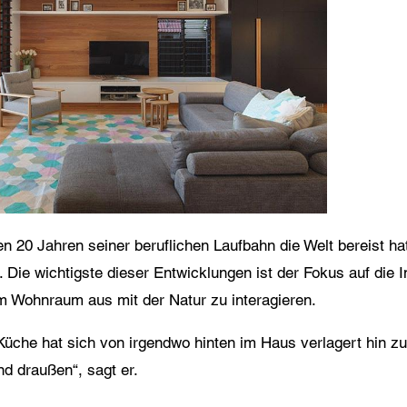
utzerklärung
 stimme der Weiterleitung meiner personenbezogenen Daten in den obigen Formul
den nächstgelegenen Centor Händler oder an einen zuständigen Centor Mitarbeite
cher mich in Bezug auf das Anliegen meiner Anfrage kontaktieren wird.
 Nutzung Ihrer personenbezogenen Daten entspricht den aktuelle Datenschutzrichtl
en 20 Jahren seiner beruflichen Laufbahn die Welt bereist ha
Die wichtigste dieser Entwicklungen ist der Fokus auf die I
m Wohnraum aus mit der Natur zu interagieren.
che hat sich von irgendwo hinten im Haus verlagert hin zu o
d draußen“, sagt er.