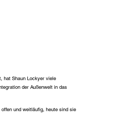
arfeldern
r zu,
inien.
t, hat Shaun Lockyer viele
ntegration der Außenwelt in das
ffen und weitläufig, heute sind sie