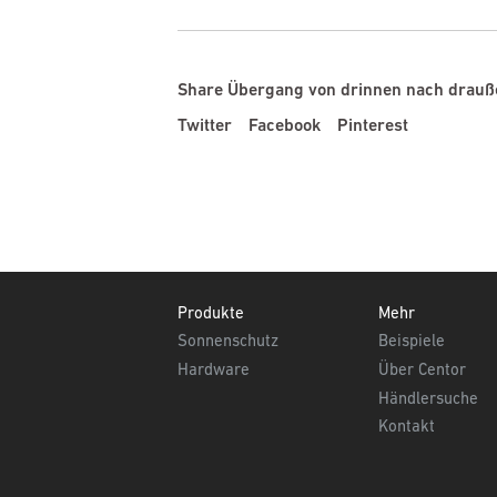
Share Übergang von drinnen nach drauß
Twitter
Facebook
Pinterest
Footer
Produkte
Mehr
Sonnenschutz
Beispiele
Hardware
Über Centor
Händlersuche
Kontakt