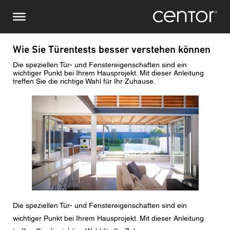
Direkt
Stellen Sie eine Anfrage
Zentraleuropa
zum
Inhalt
Vor-/ Nachname
DACH und BeNeLux
Wie Sie Türentests besser verstehen können
Die speziellen Tür- und Fenstereigenschaften sind ein
Nordamerika
Telefonnummer
wichtiger Punkt bei Ihrem Hausprojekt. Mit dieser Anleitung
treffen Sie die richtige Wahl für Ihr Zuhause.
Bild
Email
Land
Postleitzahl
Die speziellen Tür- und Fenstereigenschaften sind ein
Sie sind
wichtiger Punkt bei Ihrem Hausprojekt. Mit dieser Anleitung