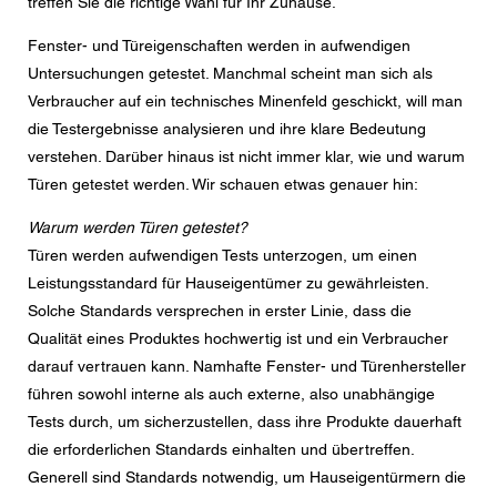
treffen Sie die richtige Wahl für Ihr Zuhause.
Nachricht
Fenster- und Türeigenschaften werden in aufwendigen
Untersuchungen getestet. Manchmal scheint man sich als
Verbraucher auf ein technisches Minenfeld geschickt, will man
die Testergebnisse analysieren und ihre klare Bedeutung
CAPTCHA
verstehen. Darüber hinaus ist nicht immer klar, wie und warum
Türen getestet werden. Wir schauen etwas genauer hin:
Warum werden Türen getestet?
Türen werden aufwendigen Tests unterzogen, um einen
Diese Sicherheitsfrage überprüft, ob Sie ein menschlicher
Besucher sind und verhindert automatisches Spamming.
Leistungsstandard für Hauseigentümer zu gewährleisten.
Solche Standards versprechen in erster Linie, dass die
Datenschutzerklärung
Qualität eines Produktes hochwertig ist und ein Verbraucher
Ich stimme der Weiterleitung meiner personenbezogenen
darauf vertrauen kann. Namhafte Fenster- und Türenhersteller
Daten in den obigen Formularfeldern an den
nächstgelegenen Centor Händler oder an einen
führen sowohl interne als auch externe, also unabhängige
zuständigen Centor Mitarbeiter zu, welcher mich in
Tests durch, um sicherzustellen, dass ihre Produkte dauerhaft
Bezug auf das Anliegen meiner Anfrage kontaktieren
wird.
die erforderlichen Standards einhalten und übertreffen.
Generell sind Standards notwendig, um Hauseigentürmern die
Die Nutzung Ihrer personenbezogenen Daten entspricht