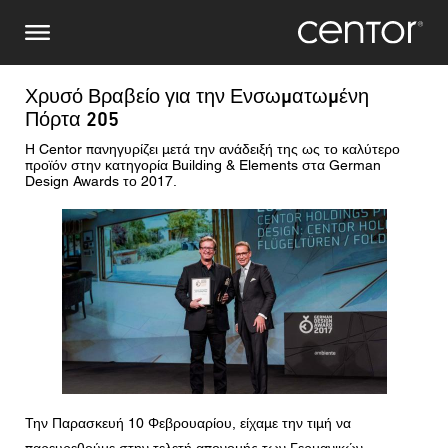
Παράκαμψη
Κάντε μια έρευνα
Κεντρική Ευρώπη
προς
το
κυρίως
Όνομα
DACH και BeNeLux
περιεχόμενο
Χρυσό Βραβείο για την Ενσωματωμένη
Πόρτα 205
Βόρεια Αμερική
Αριθμός τηλεφώνου
Η Centor πανηγυρίζει μετά την ανάδειξή της ως το καλύτερο
προϊόν στην κατηγορία Building & Elements στα German
Design Awards το 2017.
Ηλεκτρονικό ταχυδρομείο
Εικόνα
Χώρα
Ταχυδρομικός κώδικας
Είστε
Την Παρασκευή 10 Φεβρουαρίου, είχαμε την τιμή να