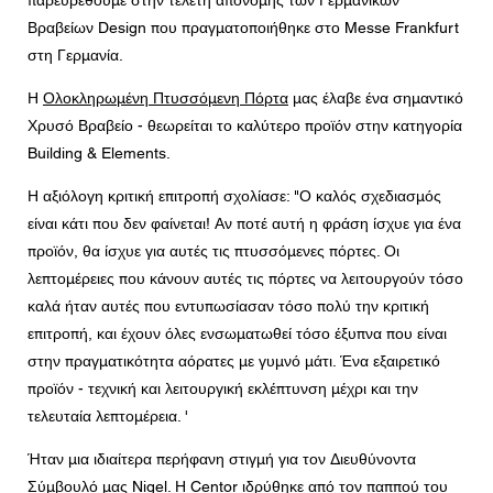
παρευρεθούμε στην τελετή απονομής των Γερμανικών
Μήνυμα
Βραβείων Design που πραγματοποιήθηκε στο Messe Frankfurt
στη Γερμανία.
Η
Ολοκληρωμένη Πτυσσόμενη Πόρτα
μας έλαβε ένα σημαντικό
Χρυσό Βραβείο - θεωρείται το καλύτερο προϊόν στην κατηγορία
CAPTCHA
Building & Elements.
Η αξιόλογη κριτική επιτροπή σχολίασε: "Ο καλός σχεδιασμός
είναι κάτι που δεν φαίνεται! Αν ποτέ αυτή η φράση ίσχυε για ένα
προϊόν, θα ίσχυε για αυτές τις πτυσσόμενες πόρτες. Οι
λεπτομέρειες που κάνουν αυτές τις πόρτες να λειτουργούν τόσο
Συγκατάθεση για την προστασία δεδομένων
καλά ήταν αυτές που εντυπωσίασαν τόσο πολύ την κριτική
Συμφωνώ με τη διαβίβαση των προσωπικών μου
δεδομένων στα παραπάνω πεδία της φόρμας στον
επιτροπή, και έχουν όλες ενσωματωθεί τόσο έξυπνα που είναι
πλησιέστερο Έμπορο Centor ή σε έναν υπεύθυνο
υπάλληλο της Centor, ο οποίος θα επικοινωνήσει μαζί μου
στην πραγματικότητα αόρατες με γυμνό μάτι. Ένα εξαιρετικό
για τους σκοπούς του ερωτήματος μου.
προϊόν - τεχνική και λειτουργική εκλέπτυνση μέχρι και την
Η χρήση των προσωπικών σας δεδομένων θα είναι
σύμφωνη με όλες τις οδηγίες προστασίας δεδομένων.
τελευταία λεπτομέρεια. '
Ήταν μια ιδιαίτερα περήφανη στιγμή για τον Διευθύνοντα
Σύμβουλό μας Nigel. Η Centor ιδρύθηκε από τον παππού του