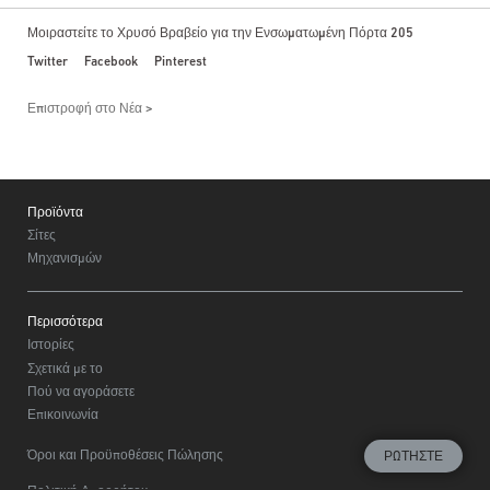
Μοιραστείτε το Χρυσό Βραβείο για την Ενσωματωμένη Πόρτα 205
Twitter
Facebook
Pinterest
Επιστροφή στο Νέα
Footer
Προϊόντα
Σίτες
Μηχανισμών
Περισσότερα
Ιστορίες
Σχετικά με το
Πού να αγοράσετε
Επικοινωνία
Όροι και Προϋποθέσεις Πώλησης
ΡΩΤΉΣΤΕ