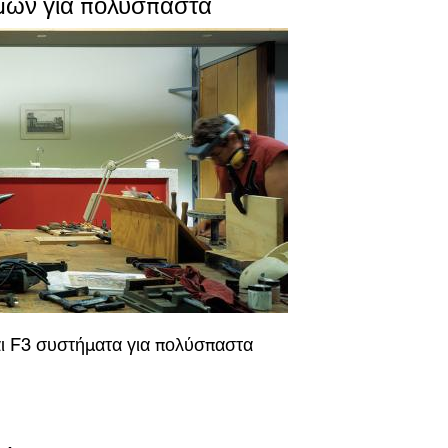
μών για πολύσπαστα
σίας
αι F3 συστήματα για πολύσπαστα