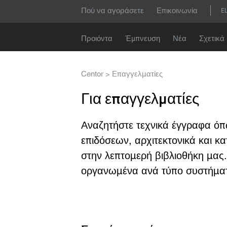
Παράκαμψη
Header
Κάντ
Πού να αγοράσετε
Επικοινωνία
E
προς
menu
το
κυρίως
Όνομα
Main
Προιόντα
Έμπνευση
Νέα
Σχετικά 
περιεχόμενο
navigation
Αριθμός 
Breadcrumb
Centor
Επαγγελματίες
Για επαγγελματίες
Ηλεκτρον
Αναζητήστε τεχνικά έγγραφα όπ
επιδόσεων, αρχιτεκτονικά και κ
Χώρα
στην λεπτομερή βιβλιοθήκη μας. 
οργανωμένα ανά τύπο συστήμα
Ταχυδρομ
Συγκατάθ
Συμ
στο