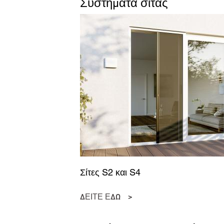
Συστήματα σίτας
επι
Η χ
δεδ
Σίτες S2 και S4
ΔΕΙΤΕ ΕΔΩ